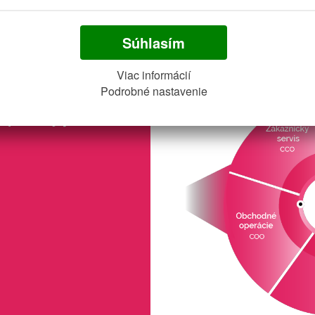
Súhlasím
fungovania podnikov
Viac informácií
Podrobné nastavenie
up, ktorý je: