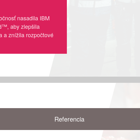
ločnosť nasadila IBM
d™, aby zlepšila
 a znížila rozpočtové
Referencia