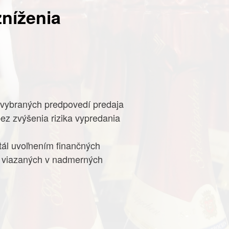
zníženia
 vybraných predpovedí predaja
ez zvýšenia rizika vypredania
tál uvoľnením finančných
m viazaných v nadmerných