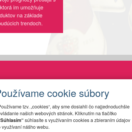
 ktorá im umožňuje
duktov na základe
budúcich trendoch.
Slider Title
Short Excerpt
Zákaznícka prezentácia e
Používame tzv. „cookies“, aby sme dosiahli čo najjednoduchšie
ovládanie našich webových stránok. Kliknutím na tlačítko
„Súhlasím“
súhlasíte s využívaním cookies a zbieraním údajov
o využívaní nášho webu.