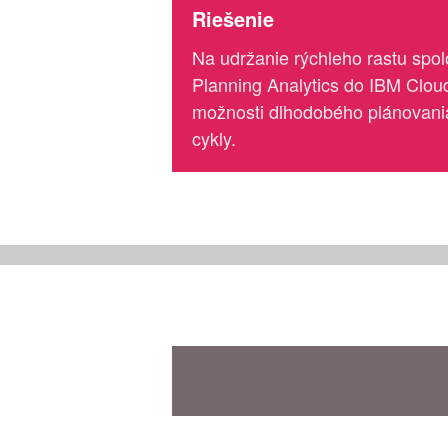
Riešenie
Na udržanie rýchleho rastu spo
Planning Analytics do IBM Clou
možnosti dlhodobého plánovania
cykly.