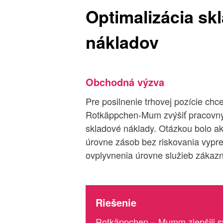
Optimalizácia sk
nákladov
Obchodná výzva
Pre posilnenie trhovej pozície chc
Rotkäppchen-Mum zvýšiť pracovný k
skladové náklady. Otázkou bolo ak
úrovne zásob bez riskovania vypr
ovplyvnenia úrovne služieb zákaz
Riešenie
Rotkäppchen – Mumm zlepšili s