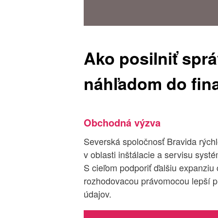
Ako posilniť spr
náhľadom do fin
Obchodná výzva
Severská spoločnosť Bravida rýchl
v oblasti inštálacie a servisu syst
S cieľom podporiť ďalšiu expanziu
rozhodovacou právomocou lepší pr
údajov.