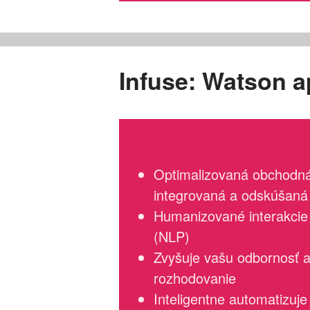
Infuse: Watson a
Optimalizovaná obchodn
integrovaná a odskúšaná
Humanizované interakcie 
(NLP)
Zvyšuje vašu odbornosť a
rozhodovanie
Inteligentne automatizuj