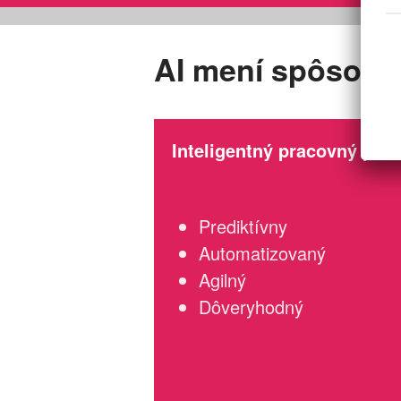
AI mení spôsob 
Inteligentný pracovný post
Prediktívny
Automatizovaný
Agilný
Dôveryhodný