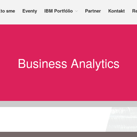
to sme
Eventy
IBM Portfólio
Partner
Kontakt
R
o - IBM Distribútor
Business Analytics