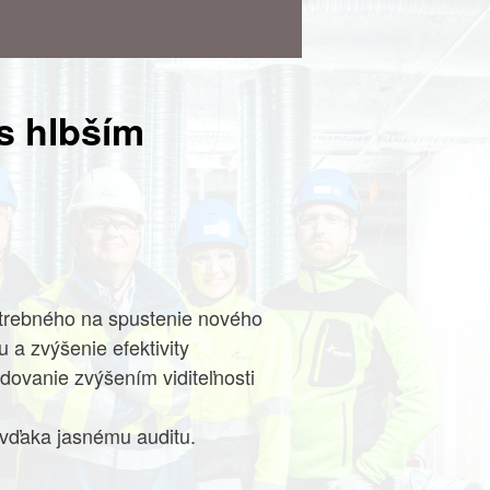
Services
Sustainability
Partner
s hlbším
Kontakt
ReaQta
Pearson VUE
Hľadať
trebného na spustenie nového
 a zvýšenie efektivity
Hľadať
dovanie zvýšením viditeľnosti
vďaka jasnému auditu.