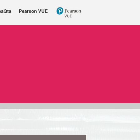
eaQta
Pearson VUE
Kto sme
Eventy
IBM Portfólio
Business operations
Cloud
Data & AI
Watsonx.ai
Business Analytics
IT infrastructure
Security