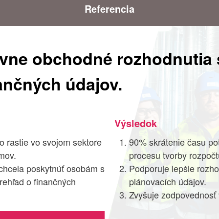
Referencia
ávne obchodné rozhodnutia 
ančných údajov.
Výsledok
o rastie vo svojom sektore
90% skrátenie času po
émov.
procesu tvorby rozpočtu
 chcela poskytnúť osobám s
Podporuje lepšie rozho
ehľad o finančných
plánovacích údajov.
Zvyšuje zodpovednosť 