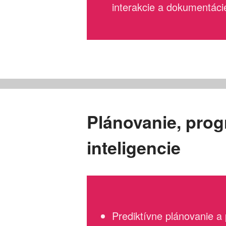
interakcie a dokumentáci
Plánovanie, prog
inteligencie
Prediktívne plánovanie a