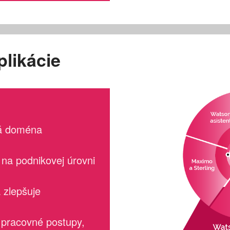
plikácie
á doména
na podnikovej úrovni
 zlepšuje
e pracovné postupy,