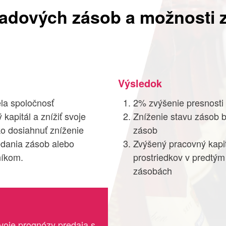
ladových zásob a možnosti 
Výsledok
ela spoločnosť
2% zvýšenie presnosti
apitál a znížiť svoje
Zníženie stavu zásob b
o dosiahnuť zníženie
zásob
edania zásob alebo
Zvýšený pracovný kapi
níkom.
prostriedkov v predtý
zásobách
voje prognózy predaja s