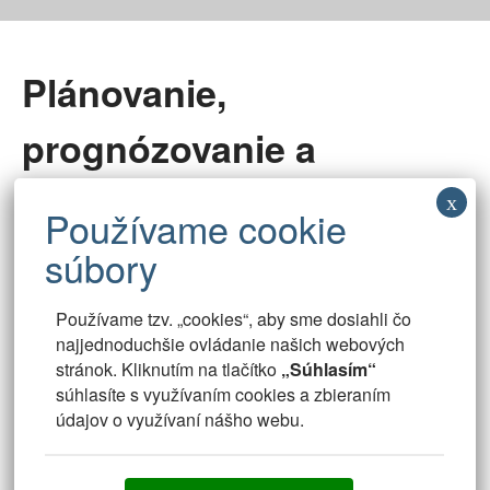
Plánovanie,
prognózovanie a
podnikanie s využitím AI
inteligencie
Používame tzv. „cookies“, aby sme dosiahli čo
najjednoduchšie ovládanie našich webových
stránok. Kliknutím na tlačítko
„Súhlasím“
súhlasíte s využívaním cookies a zbieraním
Prediktívne plánovanie a
údajov o využívaní nášho webu.
predpovedanie
Riadený pracovný postup a plány