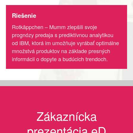
Riešenie
Rotkäppchen – Mumm zlepšili svoje
prognózy predaja s prediktívnou analytikou
od IBM, ktorá im umožňuje vyrábať optimálne
množstvá produktov na základe presných
informácii o dopyte a budúcich trendoch.
Slider Title
Short Excerpt
Zákaznícka
prezentácia eD