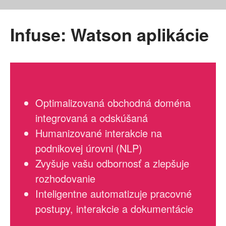
Infuse: Watson aplikácie
Optimalizovaná obchodná doména
integrovaná a odskúšaná
Humanizované interakcie na
podnikovej úrovni (NLP)
Zvyšuje vašu odbornosť a zlepšuje
rozhodovanie
Inteligentne automatizuje pracovné
postupy, interakcie a dokumentácie