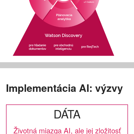
Implementácia AI: výzvy
DÁTA
Životná miazga AI, ale jej zložitosť