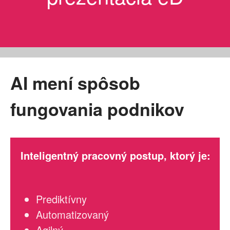
AI mení spôsob
fungovania podnikov
Inteligentný pracovný postup, ktorý je:
Prediktívny
Automatizovaný
Agilný