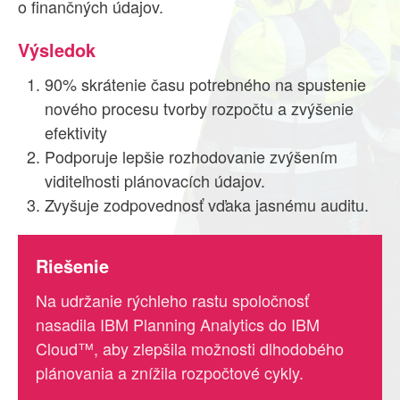
o finančných údajov.
Výsledok
90% skrátenie času potrebného na spustenie
nového procesu tvorby rozpočtu a zvýšenie
efektivity
Podporuje lepšie rozhodovanie zvýšením
viditeľnosti plánovacích údajov.
Zvyšuje zodpovednosť vďaka jasnému auditu.
Riešenie
Na udržanie rýchleho rastu spoločnosť
nasadila IBM Planning Analytics do IBM
Cloud™, aby zlepšila možnosti dlhodobého
plánovania a znížila rozpočtové cykly.