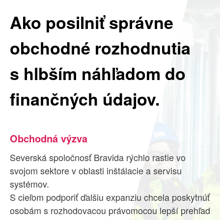
Watsonx.ai
Ako posilniť správne
Business Analytics
obchodné rozhodnutia
IT infrastructure
Security
s hlbším náhľadom do
Services
finančných údajov.
Sustainability
Partner
Kontakt
ReaQta
Obchodná výzva
Pearson VUE
Severská spoločnosť Bravida rýchlo rastie vo
svojom sektore v oblasti inštálacie a servisu
systémov.
S cieľom podporiť ďalšiu expanziu chcela poskytnúť
Hľadať
osobám s rozhodovacou právomocou lepší prehľad
Hľadať